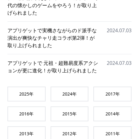
代の懐かしのゲームをやろう！が取り上
げられました
アプリゲットで実機さながらのド派手な
2024.07.03
演出が爽快なチャリ走コラボ第2弾！が
取り上げられました
アプリゲットで 元祖・超難易度系アクシ
2024.07.03
ョンが更に進化！が取り上げられました
2025
年
2024
年
2017
年
2016
年
2015
年
2014
年
2013
年
2012
年
2011
年