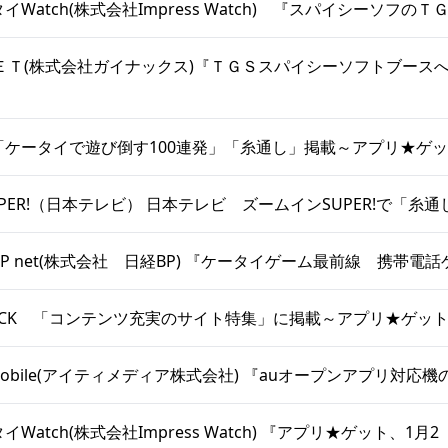
ータイWatch(株式会社Impress Watch) 『スパイシーソフのＴ
NＥＴ(株式会社ガイナックス)『ＴＧＳスパイシーソフトブース
a 「ケータイで遊び倒す100連発」「糸通し」掲載～アプリ★ゲ
PER!（日本テレビ） 日本テレビ ズームインSUPER!で「糸
BP net(株式会社 日経BP) 『ケータイゲーム最前線 携帯電
TJACK 「コンテンツ充実のサイト特集」に掲載～アプリ★ゲッ
+D Mobile(アイティメディア株式会社) 『auオープンアプリ対応
タイWatch(株式会社Impress Watch) 『アプリ★ゲット、1月2