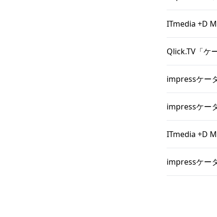
ITmedia 
Qlick.T
impressケー
impressケ
ITmedia 
impressケー