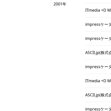
2001年
ITmedia 
impressケ
impressケー
ASCII.j
impressケ
ITmedia 
ASCII.jp
impressケ