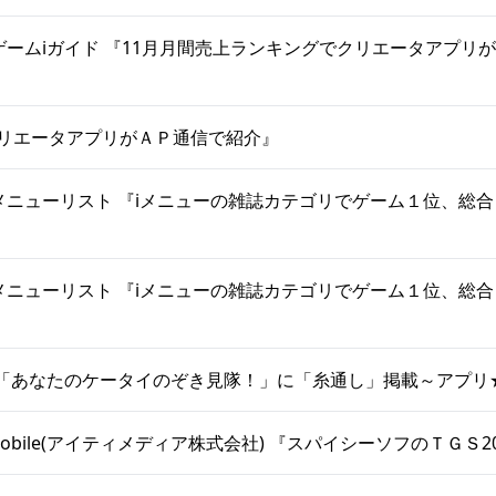
ゲームiガイド 『11月月間売上ランキングでクリエータアプリ
クリエータアプリがＡＰ通信で紹介』
 メニューリスト 『iメニューの雑誌カテゴリでゲーム１位、総
 メニューリスト 『iメニューの雑誌カテゴリでゲーム１位、総
aii 「あなたのケータイのぞき見隊！」に「糸通し」掲載～アプ
+D Mobile(アイティメディア株式会社) 『スパイシーソフのＴＧＳ20