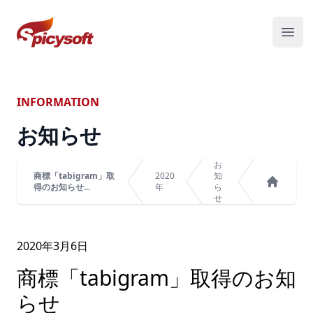
スパイシーソフト株式会社
メニ
INFORMATION
お知らせ
お
商標「tabigram」取
2020
知
得のお知らせ...
年
ら
ホーム
せ
2020年
3
月
6
日
商標「tabigram」取得のお知
らせ