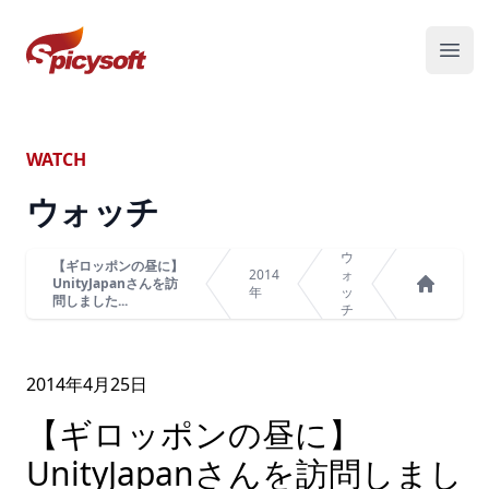
スパイシーソフト株式会社
メニ
WATCH
ウォッチ
ウ
【ギロッポンの昼に】
2014
ォ
UnityJapanさんを訪
年
ッ
問しました...
ホーム
チ
2014年
4
月
25
日
【ギロッポンの昼に】
UnityJapanさんを訪問しまし