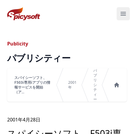
スパイシーソフト株式会社
メニ
Publicity
パブリシティー
パ
ブ
スパイシーソフト、
リ
F503i専用iアプリの情
2001
シ
報サービスを開始
年
テ
ホーム
（ア...
ィ
ー
2001年
4
月
28
日
スパイシーソフト、F503i専