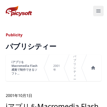
スパイシーソフト株式会社
メニ
Publicity
パブリシティー
パ
ブ
iアプリを
リ
Macromedia Flash
2001
シ
感覚で制作できるソ
年
テ
ホーム
フト...
ィ
ー
2001年
10
月
1
日
iアプリをMacromedia Flash