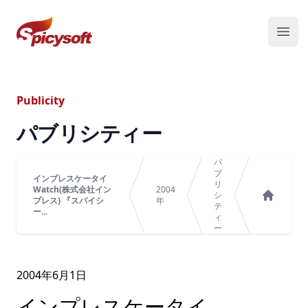
スパイシーソフト株式会社
メニ
Publicity
パブリシティー
パ
ブ
インプレスケータイ
リ
Watch(株式会社イン
2004
シ
プレス) 『スパイシ
年
テ
ホーム
ー...
ィ
ー
2004年
6
月
1
日
インプレスケータイ