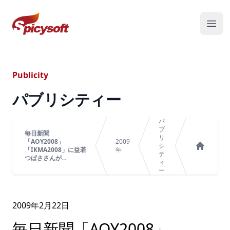
スパイシーソフト株式会社
メニ
Publicity
パブリシティー
パ
ブ
毎日新聞
リ
「AOY2008」
2009
シ
「IKMA2008」に益若
年
テ
ホーム
つばささんが...
ィ
ー
2009年
2
月
22
日
毎日新聞「AOY2008」