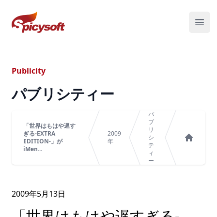
スパイシーソフト株式会社
メニ
Publicity
パブリシティー
パ
ブ
「世界はもはや遅す
リ
ぎる-EXTRA
2009
シ
EDITION-」が
年
テ
ホーム
iMen...
ィ
ー
2009年
5
月
13
日
「世界はもはや遅すぎる-