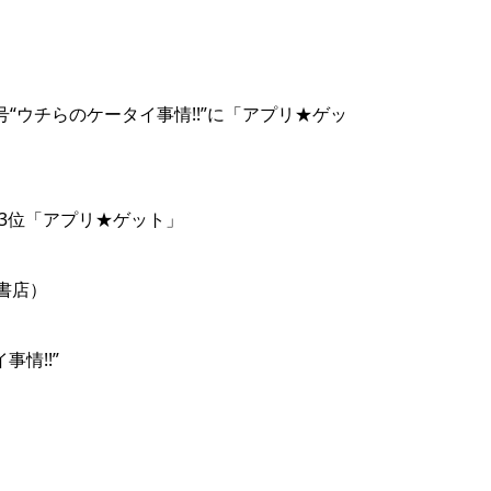
“ウチらのケータイ事情!!”に「アプリ★ゲッ
第3位「アプリ★ゲット」
間書店）
事情!!”