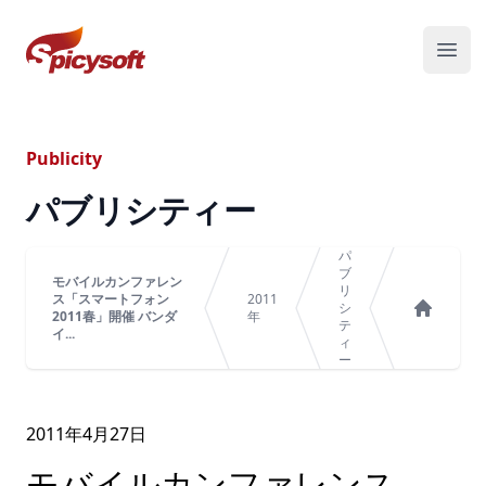
スパイシーソフト株式会社
メニ
Publicity
パブリシティー
パ
ブ
モバイルカンファレン
リ
ス「スマートフォン
2011
シ
2011春」開催 バンダ
年
テ
ホーム
イ...
ィ
ー
2011年
4
月
27
日
モバイルカンファレンス