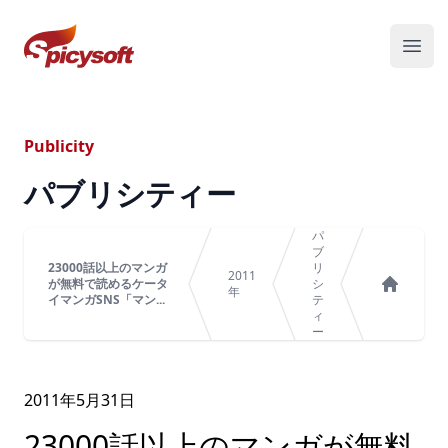
スパイシーソフト株式会社
メニ
Publicity
パブリシティー
パ
ブ
23000話以上のマンガ
リ
2011
が無料で読めるケータ
シ
年
イマンガSNS「マン...
テ
ホーム
ィ
ー
2011年
5
月
31
日
23000話以上のマンガが無料