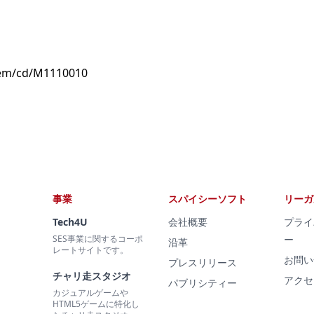
item/cd/M1110010
事業
スパイシーソフト
リーガ
Tech4U
会社概要
プライ
SES事業に関するコーポ
ー
沿革
レートサイトです。
お問い
プレスリリース
チャリ走スタジオ
アクセ
パブリシティー
カジュアルゲームや
HTML5ゲームに特化し