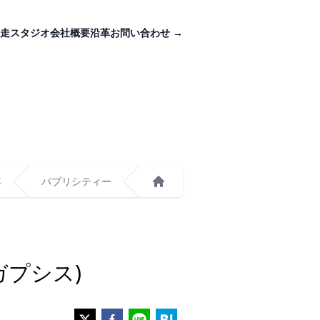
走スタジオ
会社概要
沿革
お問い合わせ
→
年
パブリシティー
ホーム
(ガプシス)