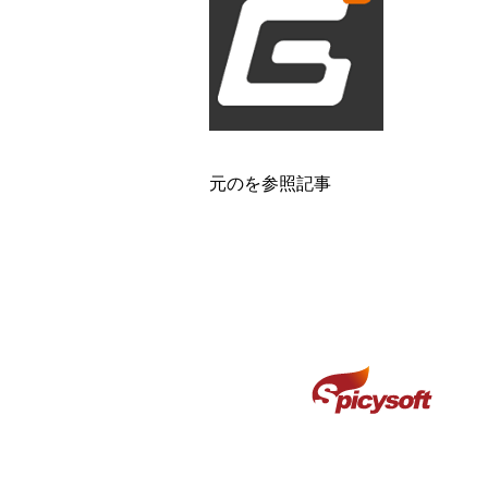
元のを参照
記事