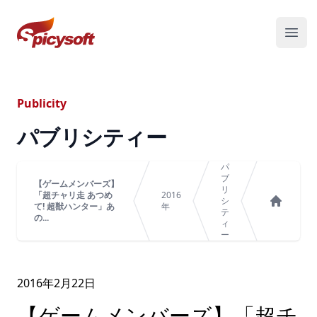
スパイシーソフト株式会社
メニ
Publicity
パブリシティー
パ
ブ
【ゲームメンバーズ】
リ
「超チャリ走 あつめ
2016
シ
て! 超獣ハンター」あ
年
テ
ホーム
の...
ィ
ー
2016年
2
月
22
日
【ゲームメンバーズ】「超チ