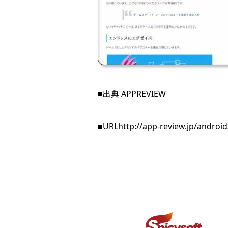
■出典 APPREVIEW
■URL
http://app-review.jp/androi