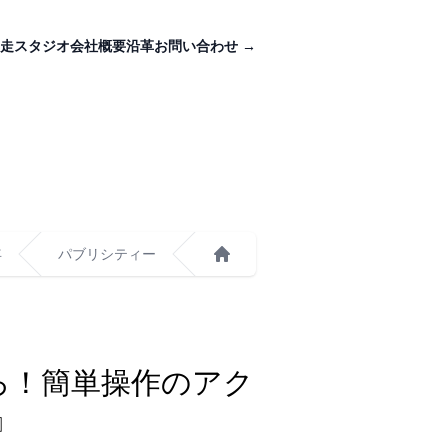
走スタジオ
会社概要
沿革
お問い合わせ
→
年
パブリシティー
ホーム
えろ！簡単操作のアク
』