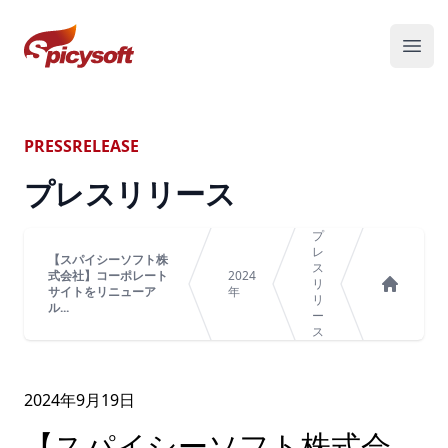
スパイシーソフト株式会社
メニ
PRESSRELEASE
プレスリリース
プ
レ
【スパイシーソフト株
ス
式会社】コーポレート
2024
リ
サイトをリニューア
年
リ
ホーム
ル...
ー
ス
2024年
9
月
19
日
【スパイシーソフト株式会