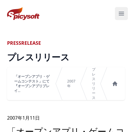
スパイシーソフト株式会社
メニ
PRESSRELEASE
プレスリリース
プ
レ
「オープンアプリ・ゲ
ス
ームコンテスト」にて
2007
リ
『オープンアプリプレ
年
リ
ホーム
イ...
ー
ス
2007年
1
月
11
日
「オープンアプリ・ゲームコ