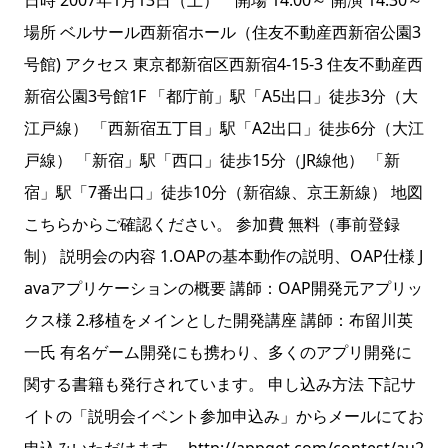
日時 2007年1月13日（土） 開場 14:00～ 開演 14:30～
場所 ベルサール西新宿ホール（住友不動産西新宿公園3
号館) アクセス 東京都新宿区西新宿4-15-3 住友不動産西
新宿公園3号館1F 「都庁前」駅「A5出口」徒歩3分（大
江戸線） 「西新宿五丁目」駅「A2出口」徒歩6分（大江
戸線） 「新宿」駅「西口」徒歩15分（JR線他） 「新
宿」駅「7番出口」徒歩10分（新宿線、京王新線） 地図
こちらからご確認ください。 参加費 無料（事前登録
制） 説明会の内容 1.OAPの基本動作の説明、OAP仕様 J
avaアプリケーションの概要 講師：OAP開発元アプリッ
クス様 2.移植をメインとした開発講座 講師：布留川英
一氏 有名ゲーム開発にも携わり、多くのアプリ開発に
関する書籍も発行されています。 申し込み方法 下記サ
イトの「説明会イベント参加申込み」からメールにてお