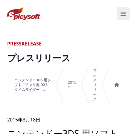
スパイシーソフト株式会社
メニ
PRESSRELEASE
プレスリリース
プ
レ
ニンテンドー3DS 用ソ
ス
2015
フト「チャリ走 DX3
リ
年
タイムライダー」...
リ
ホーム
ー
ス
2015年
3
月
18
日
ニンテンドー3DS 用ソフト