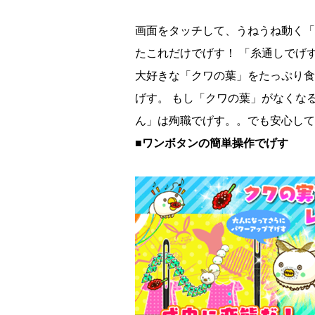
画面をタッチして、うねうね動く「
たこれだけでげす！ 「糸通しでげ
大好きな「クワの葉」をたっぷり食
げす。 もし「クワの葉」がなくな
ん」は殉職でげす。。でも安心して
■ワンボタンの簡単操作でげす