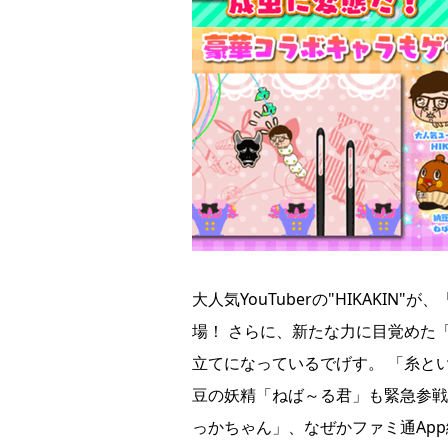
大人気YouTuberの"HIKAKI
場！ さらに、新たな力に目覚めた
立てになっているでげす。 「糸と
豆の妖精「ねば～る君」も緊急参戦
っかちゃん」、なぜかファミ通Ap