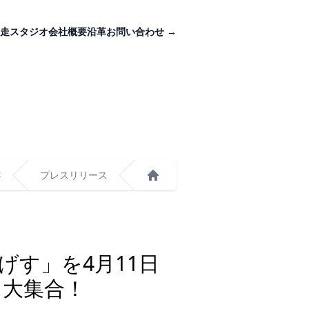
走スタジオ
会社概要
沿革
お問い合わせ
→
年
プレスリリース
ホーム
げす」を4月11日
も大集合！