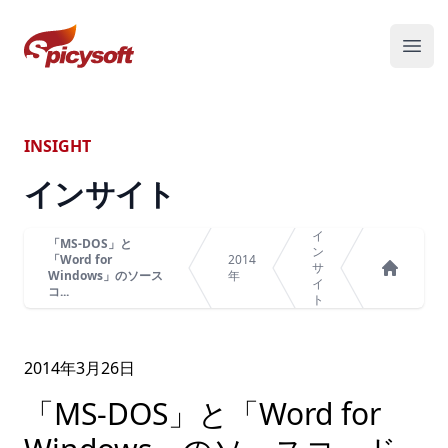
スパイシーソフト株式会社
メニ
INSIGHT
インサイト
イ
「MS-DOS」と
ン
「Word for
2014
サ
Windows」のソース
年
イ
ホーム
コ...
ト
2014年
3
月
26
日
「MS-DOS」と「Word for