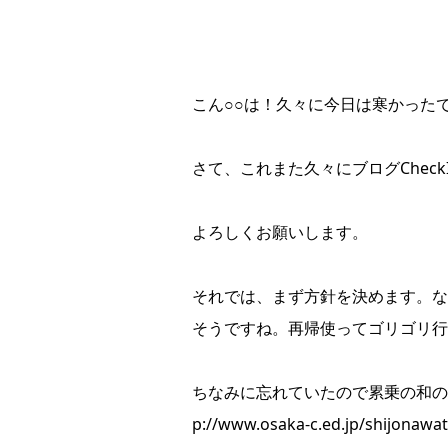
こん○○は！久々に今日は寒かった
さて、これまた久々にブログChec
よろしくお願いします。
それでは、まず方針を決めます。な
そうですね。再帰使ってゴリゴリ行
ちなみに忘れていたので累乗の和の公
p://www.osaka-c.ed.jp/shijonaw