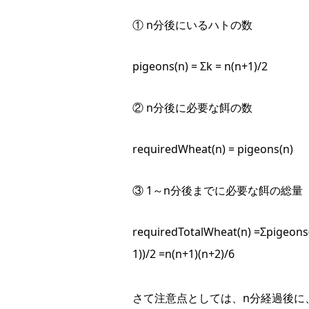
① n分後にいるハトの数
pigeons(n) = Σk = n(n+1)/2
② n分後に必要な餌の数
requiredWheat(n) = pigeons(n)
③ 1～n分後までに必要な餌の総量
requiredTotalWheat(n) =Σpigeons(
1))/2 =n(n+1)(n+2)/6
さて注意点としては、n分経過後に