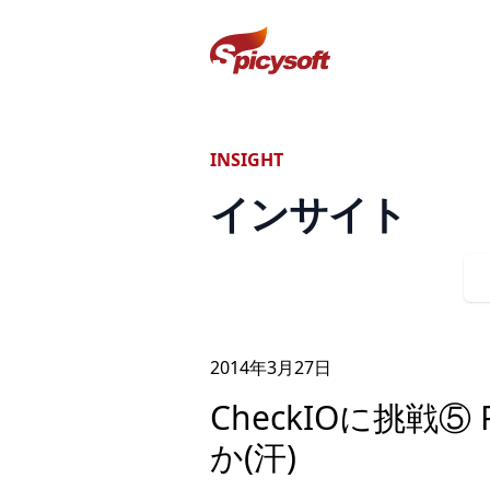
スパイシーソフト株式会社
INSIGHT
インサイト
2014年
3
月
27
日
CheckIOに挑戦
か(汗)