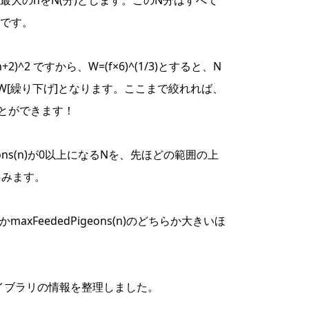
 となる、最大のnをN(分)とします。このN分はすべて
です。
 (n+2)^2 ですから、W=(f×6)^(1/3)とすると、N
 N <= W[繰り下げ]となります。ここまで絞れれば、
とができます！
eons(n)が0以上になるNを、先ほどの範囲の上
てみます。
かmaxFeededPigeons(n)のどちらか大きいほ
ライブラリの情報を整理しました。