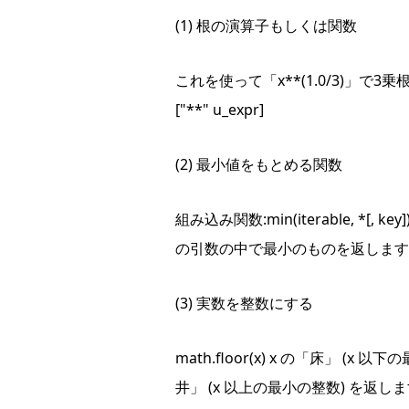
(1) 根の演算子もしくは関数
これを使って「x**(1.0/3)」で3
["**" u_expr]
(2) 最小値をもとめる関数
組み込み関数:
min(iterable, *[
の引数の中で最小のものを返します
(3) 実数を整数にする
math.floor(x) x の「床」 (x
井」 (x 以上の最小の整数) を返し