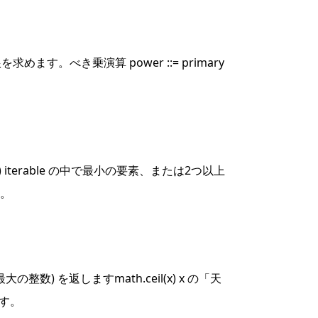
乗根を求めます。
べき乗演算 power ::= primary
, key]) iterable の中で最小の要素、または2つ以上
。
 以下の最大の整数) を返します
math.ceil(x) x の「天
ます。