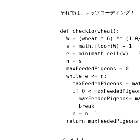
それでは、レッツコーディング！
def checkio(wheat):

  W = (wheat * 6) ** (1.0/
  s = math.floor(W) + 1

  e = min(math.ceil(W) - 3
  n = s

  maxFeededPigeons = 0

  while e <= n:

    maxFeededPigeons = mat
    if 0 < maxFeededPigeon
      maxFeededPigeons= m
      break

    n = n -1

  return maxFeededPigeons