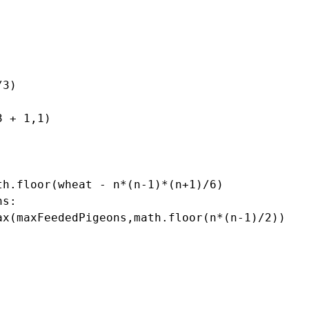
3)

 + 1,1)

h.floor(wheat - n*(n-1)*(n+1)/6)

s:

ax(maxFeededPigeons,math.floor(n*(n-1)/2))
