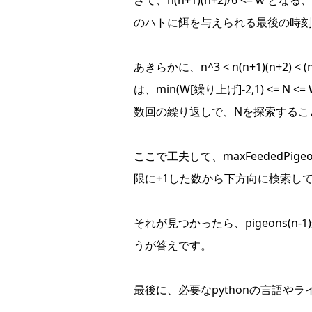
さて、n(n+1)(n+2)/6 <= w
のハトに餌を与えられる最後の時刻
あきらかに、n^3 < n(n+1)(n+2) <
は、min(W[繰り上げ]-2,1) <=
数回の繰り返しで、Nを探索するこ
ここで工夫して、maxFeededPig
限に+1した数から下方向に検索し
それが見つかったら、pigeons(n-1)
うが答えです。
最後に、必要なpythonの言語や