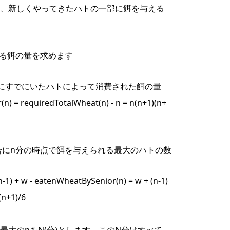
、新しくやってきたハトの一部に餌を与える
せる餌の量を求めます
にすでにいたハトによって消費された餌の量
 requiredTotalWheat(n) - n = n(n+1)(n+
合にn分の時点で餌を与えられる最大のハトの数
1) + w - eatenWheatBySenior(n) = w + (n-1)
)(n+1)/6