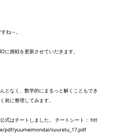
ですね～。
kIOに挑戦を更新させていだきます。
んとなく、数学的にまるっと解くこともでき
く前に整理してみます。
式はチートしました。 チートシート： htt
ate/pdf/yuumeimondai/suuretu_17.pdf