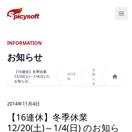
スパイシーソフト株式会社
メニ
INFORMATION
お知らせ
お
【16連休】冬季休業
2014
知
12/20(土)～1/4(日) の
年
ら
お知らせ...
ホーム
せ
2014年
11
月
4
日
【16連休】冬季休業
12/20(土)～1/4(日) のお知ら