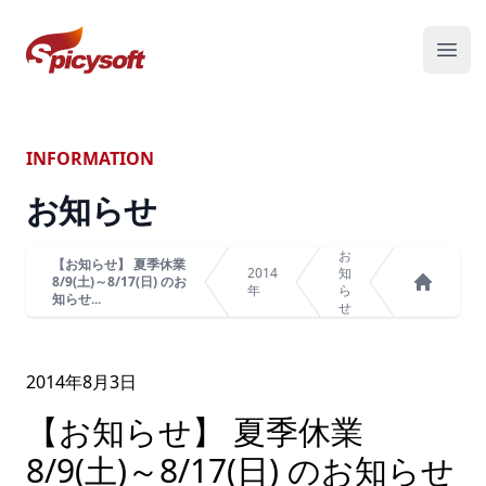
スパイシーソフト株式会社
メニ
INFORMATION
お知らせ
お
【お知らせ】 夏季休業
2014
知
8/9(土)～8/17(日) のお
年
ら
知らせ...
ホーム
せ
2014年
8
月
3
日
【お知らせ】 夏季休業
8/9(土)～8/17(日) のお知らせ