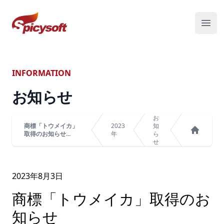
スパイシーソフト株式会社
メニ
INFORMATION
お知らせ
お
商標「トウメイカ」
2023
知
取得のお知らせ...
年
ら
ホーム
せ
2023年
8
月
3
日
商標「トウメイカ」取得のお
知らせ